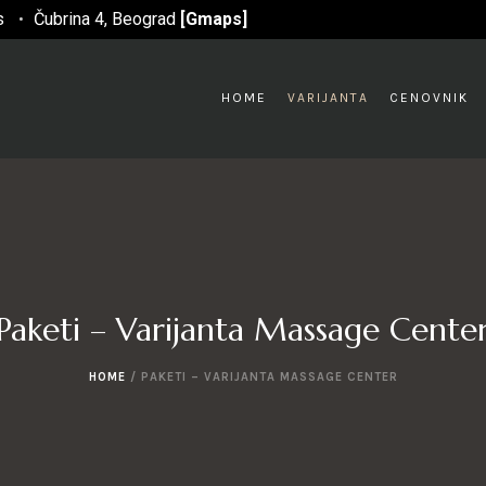
s
Čubrina 4, Beograd
[Gmaps]
•
HOME
VARIJANTA
CENOVNIK
Paketi – Varijanta Massage Cente
HOME
/
PAKETI – VARIJANTA MASSAGE CENTER