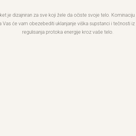
et je dizajniran za sve koji žele da očiste svoje telo. Kominacij
za Vas će vam obezebediti uklanjanje viška supstanci i tečnosti i
regulisanja protoka energije kroz vaše telo.
1. ZEN TIME 60 MIN.
RSD /
7500 din.
63€
REZERVACIJA TERMINA