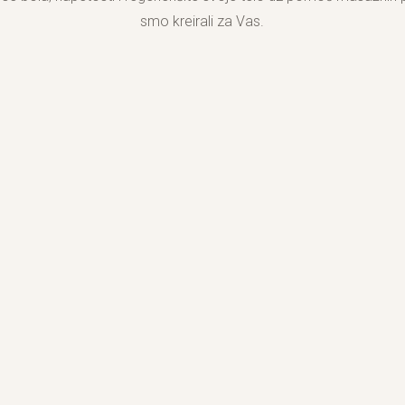
smo kreirali za Vas.
1. GENTLEMENS DAY 70MIN.
RSD /
8500 din.
72€
REZERVACIJA TERMINA