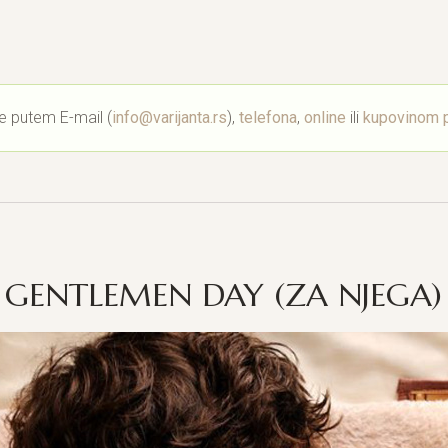
e putem E-mail (
info@varijanta.rs
),
telefona
,
online
ili
kupovinom p
GENTLEMEN DAY (ZA NJEGA)