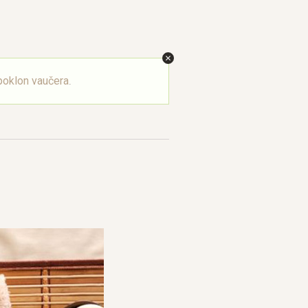
oklon vaučera
.