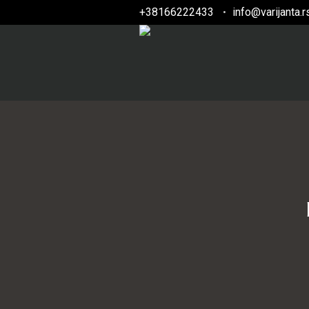
+38166222433
info@varijanta.r
•