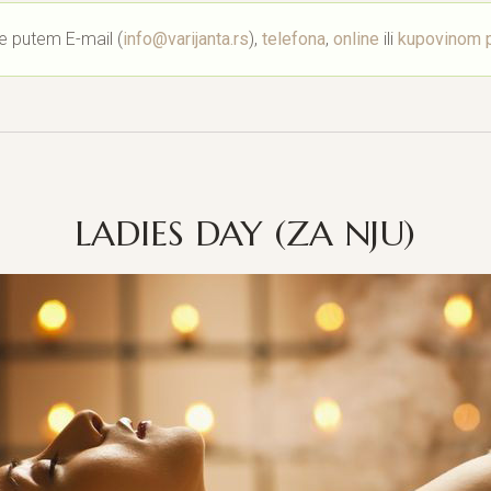
e putem E-mail (
info@varijanta.rs
),
telefona
,
online
ili
kupovinom p
LADIES DAY (ZA NJU)