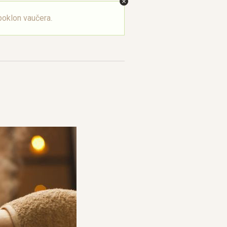
oklon vaučera
.