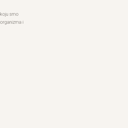
u koju smo
z organizma i