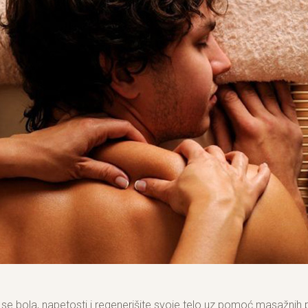
se bola, napetosti i regenerišite svoje telo uz pomoć masažnih