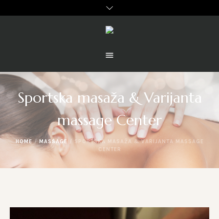
Sportska masaža & Varijanta
massage Center
HOME
/
MASSAGE
/
SPORTSKA MASAŽA & VARIJANTA MASSAGE
CENTER