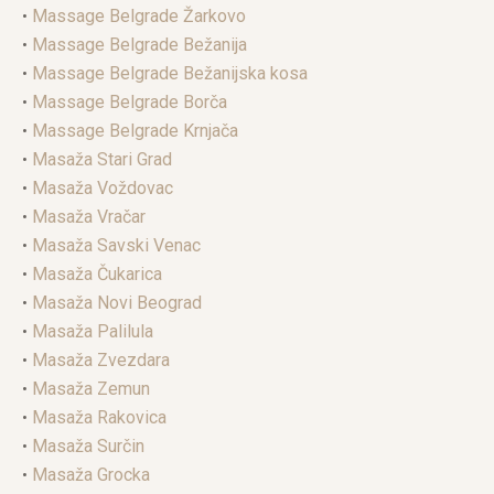
•
Massage Belgrade Žarkovo
•
Massage Belgrade Bežanija
•
Massage Belgrade Bežanijska kosa
•
Massage Belgrade Borča
•
Massage Belgrade Krnjača
•
Masaža Stari Grad
•
Masaža Voždovac
•
Masaža Vračar
•
Masaža Savski Venac
•
Masaža Čukarica
•
Masaža Novi Beograd
•
Masaža Palilula
•
Masaža Zvezdara
•
Masaža Zemun
•
Masaža Rakovica
•
Masaža Surčin
•
Masaža Grocka