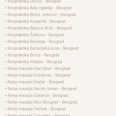
•
Kiropraktika Dorćol - Beograd
•
Kiropraktika Ada ciganlija - Beograd
•
Kiropraktika Braće Jerković - Beograd
•
Kiropraktika Konjarnik - Beograd
•
Kiropraktika Banovo Brdo - Beograd
•
Kiropraktika Žarkovo - Beograd
•
Kiropraktika Bežanija - Beograd
•
Kiropraktika Bežanijska kosa - Beograd
•
Kiropraktika Borča - Beograd
•
Kiropraktika Krnjača - Beograd
•
Relax masaža Stari Grad - Beograd
•
Relax masaža Voždovac - Beograd
•
Relax masaža Vračar - Beograd
•
Relax masaža Savski Venac - Beograd
•
Relax masaža Čukarica - Beograd
•
Relax masaža Novi Beograd - Beograd
•
Relax masaža Palilula - Beograd
•
Relax masaža Zvezdara - Beograd