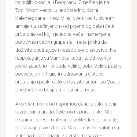
najboljih lokacija u Beogradu. Smešten je na
Topličinom vencu, u neposrednoj blizini
Kalemegdana i Knez Mihajlove ulice. U divnom
ambijentu sačinjenom od prijemnog dela i četiri
prostorije od kojih je jedna veća i namenjena
parovima i većim grupama, imate priliku da
doživite opuštajuće i nezaboravno iskustvo. Na
raspolaganju su Vam dva kupatila, od kojih je
jedno zasebno i pripada velikoj sobi. Veliku pažnju
posvećujemo higijeni i održavanju čistoće
prostorija i peškira. Ako dolazite autom za Vas je
obezbeđeno besplatno parking mesto.
Ako ste umorni od napornog dana, posla, šetnje,
razgledanja grada, fizičkog napora, ili ako Ste
okupirani stresom, ili samo želite da se opustite,
masaža je pravi zbor za Vas. U našem salonu su
Vam na raspolaganju 30 vrsta masaža –