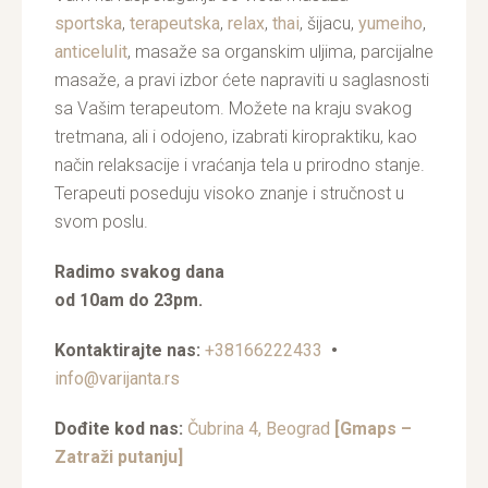
sportska
,
terapeutska
,
relax
,
thai
, šijacu,
yumeiho
,
anticelulit
, masaže sa organskim uljima, parcijalne
masaže, a pravi izbor ćete napraviti u saglasnosti
sa Vašim terapeutom. Možete na kraju svakog
tretmana, ali i odojeno, izabrati kiropraktiku, kao
način relaksacije i vraćanja tela u prirodno stanje.
Terapeuti poseduju visoko znanje i stručnost u
svom poslu.
Radimo svakog dana
od 10am do 23pm.
Kontaktirajte nas:
+38166222433
•
info@varijanta.rs
Dođite kod nas:
Čubrina 4, Beograd
[Gmaps –
Zatraži putanju]