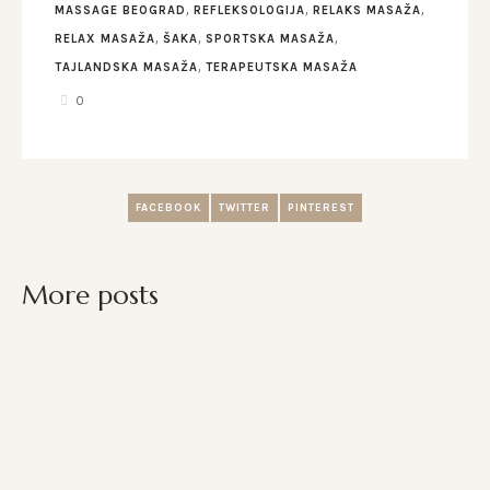
,
,
,
MASSAGE BEOGRAD
REFLEKSOLOGIJA
RELAKS MASAŽA
,
,
,
RELAX MASAŽA
ŠAKA
SPORTSKA MASAŽA
,
TAJLANDSKA MASAŽA
TERAPEUTSKA MASAŽA
0
FACEBOOK
TWITTER
PINTEREST
More posts