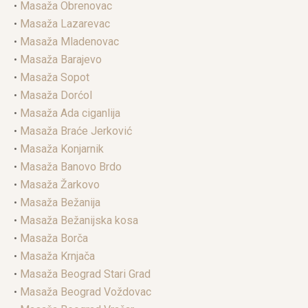
•
Masaža Obrenovac
•
Masaža Lazarevac
•
Masaža Mladenovac
•
Masaža Barajevo
•
Masaža Sopot
•
Masaža Dorćol
•
Masaža Ada ciganlija
•
Masaža Braće Jerković
•
Masaža Konjarnik
•
Masaža Banovo Brdo
•
Masaža Žarkovo
•
Masaža Bežanija
•
Masaža Bežanijska kosa
•
Masaža Borča
•
Masaža Krnjača
•
Masaža Beograd Stari Grad
•
Masaža Beograd Voždovac