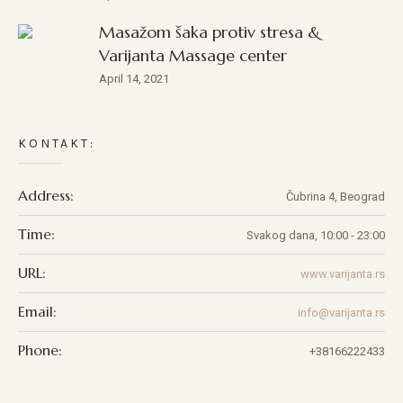
Masažom šaka protiv stresa &
Varijanta Massage center
April 14, 2021
KONTAKT:
Address:
Čubrina 4, Beograd
Time:
Svakog dana, 10:00 - 23:00
URL:
www.varijanta.rs
Email:
info@varijanta.rs
Phone:
+38166222433