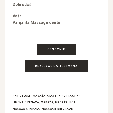
Dobrodošli!
Vaša
Varijanta Massage center
CENOVNIK
REZERVACIJA TRETMANA
,
,
,
ANTICELULIT MASAŽA
GLAVE
KIROPRAKTIKA
,
,
,
LIMFNA DRENAŽA
MASAŽA
MASAŽA LICA
,
,
MASAŽA STOPALA
MASSAGE BELGRADE